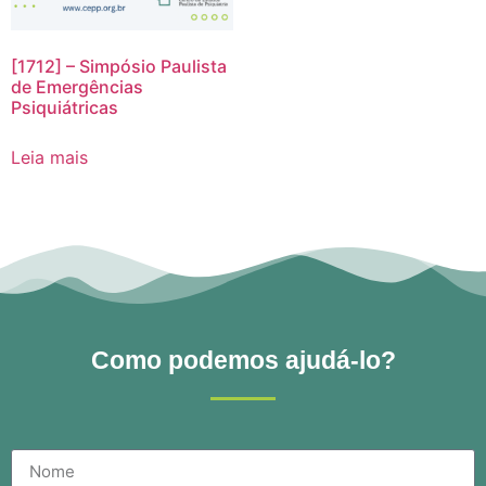
[1712] – Simpósio Paulista
de Emergências
Psiquiátricas
Leia mais
Como podemos ajudá-lo?