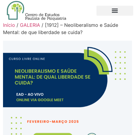
QUEM SOMOS
NOVO FILIADO
MINHA CONTA
Início
/
GALERIA
/ [1912] – Neoliberalismo e Saúde
Mental: de que liberdade se cuida?