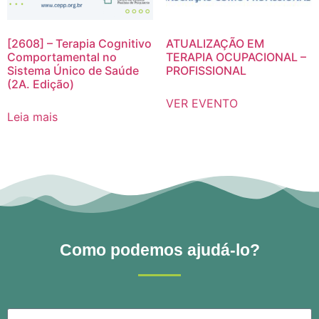
[2608] – Terapia Cognitivo
ATUALIZAÇÃO EM
Comportamental no
TERAPIA OCUPACIONAL –
Sistema Único de Saúde
PROFISSIONAL
(2A. Edição)
VER EVENTO
Leia mais
Como podemos ajudá-lo?