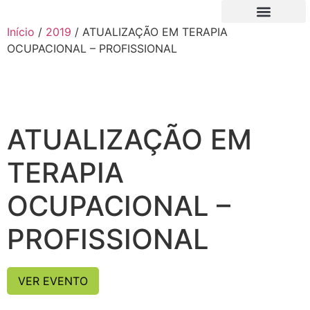
Início
/
2019
/ ATUALIZAÇÃO EM TERAPIA
QUEM SOMOS
NOVO FILIADO
MINHA CONTA
OCUPACIONAL – PROFISSIONAL
ATUALIZAÇÃO EM
TERAPIA
OCUPACIONAL –
PROFISSIONAL
VER EVENTO