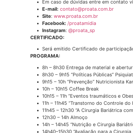
Em caso de dúvidas entre em contato vi
E-mail:
contato@proata.com.br
Site
:
www.proata.com.br
Facebook:
/proatamidia
Instagram
:
@proata_sp
CERTIFICADO:
Será emitido Certificado de participaçã
PROGRAMA:
8h – 8h30 Entrega de material e abertur
8h30 – 9h15 “Políticas Públicas” Psiquiat
9h15 – 10h “Prevenção” Nutricionista Ka
10h – 10h15 Coffee Break
10h15 – 11h “Eventos traumáticos e Obes
11h – 11h45 “Transtorno do Controle do
11h45 – 12h30 “A Cirurgia Bariátrica co
12h30 – 14h Almoço
14h – 14h45 “Nutrição e Cirurgia Bariátri
14h40–15h30 “Avaliação para a Cirurgia 