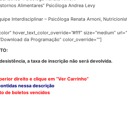
anstornos Alimentares” Psicóloga Andrea Levy
pe Interdisciplinar – Psicóloga Renata Arnoni, Nutricionist
olor” hover_text_color_override=”#fff” size=”medium” url=
=”Download da Programação” color_override=””]
TO:
sistência, a taxa de inscrição não será devolvida.
erior direito e clique em “Ver Carrinho”
contidas nessa descrição
o de boletos vencidos