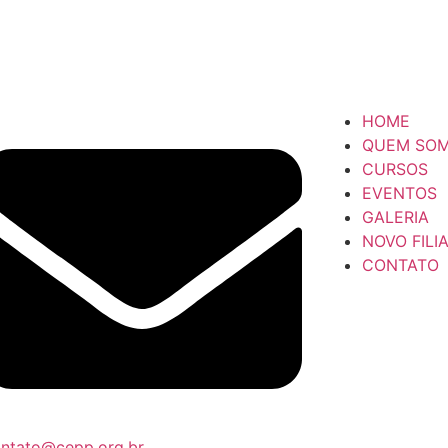
HOME
QUEM SO
CURSOS
EVENTOS
GALERIA
NOVO FILI
CONTATO
ntato@cepp.org.br