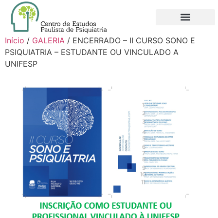
QUEM SOMOS
NOVO FILIADO
MINHA CONTA
Início
/
GALERIA
/ ENCERRADO – II CURSO SONO E
PSIQUIATRIA – ESTUDANTE OU VINCULADO A
UNIFESP