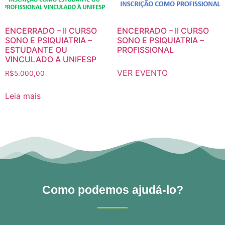
ENCERRADO – II CURSO
ENCERRADO – II CURSO
SONO E PSIQUIATRIA –
SONO E PSIQUIATRIA –
ESTUDANTE OU
PROFISSIONAL
VINCULADO A UNIFESP
VER EVENTO
R$
5.000,00
Leia mais
Como podemos ajudá-lo?