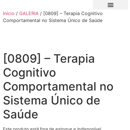
Início
/
GALERIA
/ [0809] – Terapia Cognitivo
QUEM SOMOS
NOVO FILIADO
MINHA CONTA
Comportamental no Sistema Único de Saúde
[0809] – Terapia
Cognitivo
Comportamental no
Sistema Único de
Saúde
Este produto está fora de estoque e indisponível.