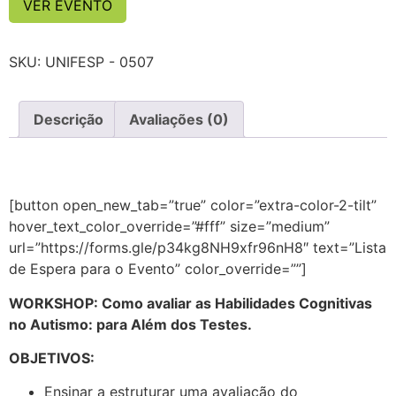
VER EVENTO
SKU:
UNIFESP - 0507
Descrição
Avaliações (0)
[button open_new_tab=”true” color=”extra-color-2-tilt”
hover_text_color_override=”#fff” size=”medium”
url=”https://forms.gle/p34kg8NH9xfr96nH8″ text=”Lista
de Espera para o Evento” color_override=””]
WORKSHOP: Como avaliar as Habilidades Cognitivas
no Autismo: para Além dos Testes.
OBJETIVOS:
Ensinar a estruturar uma avaliação do