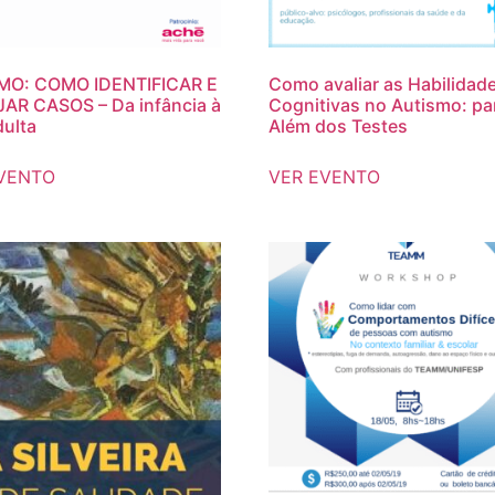
MO: COMO IDENTIFICAR E
Como avaliar as Habilidad
AR CASOS – Da infância à
Cognitivas no Autismo: pa
dulta
Além dos Testes
VENTO
VER EVENTO