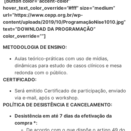
[button color=”accent-color”
hover_text_color_override=”#fff” size=”medium”
url=”https://www.cepp.org.br/wp-
content/uploads/2019/10/ProgramaçãoNise1010.jpg”
text=”DOWNLOAD DA PROGRAMAÇÃO”
color_override=””]
METODOLOGIA DE ENSINO:
Aulas teórico-práticas com uso de mídias,
dinâmicas para estudo de casos clínicos e mesa
redonda com o público.
CERTIFICADO:
Será emitido Certificado de participação, enviado
via e-mail, após o workshop.
POLÍTICA DE DESISTÊNCIA E CANCELAMENTO:
Desistência em até 7 dias da efetivação da
compra *:
De acordo com o que dispõe o artigo 49 do