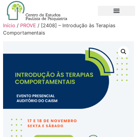
QUEM SOMOS
NOVO FILIADO
MINHA CONTA
Início
/
PROVE
/ [2408] – Introdução às Terapias
Comportamentais