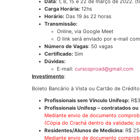
Data
: 1, 8, 15 e 22 de março de 2022. (t
Carga Horária:
12hs
Horário:
Das 19 às 22 horas
Transmissão:
Online, via Google Meet
O link será enviado por e-mail co
Número de Vagas
: 50 vagas
Certificado:
Sim
Dúvidas:
E-mail:
cursosproad@gmail.com
Investimento
:
Boleto Bancário à Vista ou Cartão de Crédito
Profissionais sem Vínculo Unifesp:
R$3
Profissionais Unifesp – contratados ou
Mediante envio de documento comprob
(Cópia do Crachá dentro da validade; o
Residentes/Alunos de Medicina:
R$ 25
Mediante envio de documento comprob