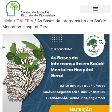
QUEM SOMOS
NOVO FILIADO
MINHA CONTA
Início
/
GALERIA
/ As Bases da Interconsulta em Saúde
Mental no Hospital Geral