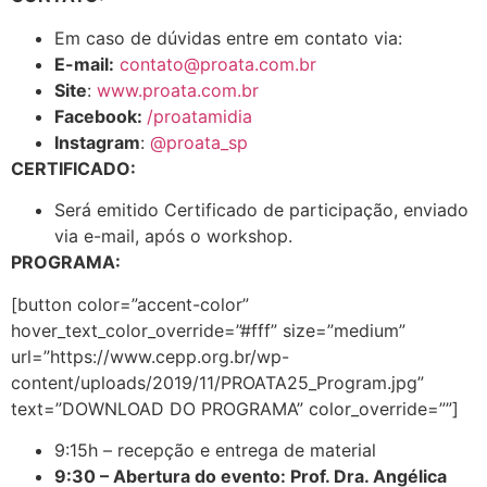
Em caso de dúvidas entre em contato via:
E-mail:
contato@proata.com.br
Site
:
www.proata.com.br
Facebook:
/proatamidia
Instagram
:
@proata_sp
CERTIFICADO:
Será emitido Certificado de participação, enviado
via e-mail, após o workshop.
PROGRAMA:
[button color=”accent-color”
hover_text_color_override=”#fff” size=”medium”
url=”https://www.cepp.org.br/wp-
content/uploads/2019/11/PROATA25_Program.jpg”
text=”DOWNLOAD DO PROGRAMA” color_override=””]
9:15h – recepção e entrega de material
9:30 – Abertura do evento: Prof. Dra. Angélica