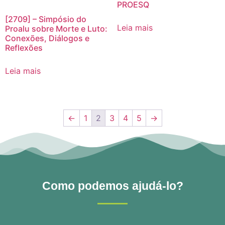
PROESQ
[2709] – Simpósio do
Leia mais
Proalu sobre Morte e Luto:
Conexões, Diálogos e
Reflexões
Leia mais
←
1
2
3
4
5
→
Como podemos ajudá-lo?