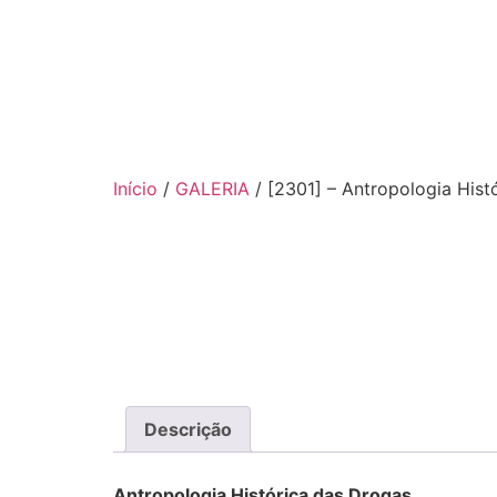
Início
/
GALERIA
/ [2301] – Antropologia Hist
Descrição
Antropologia Histórica das Drogas