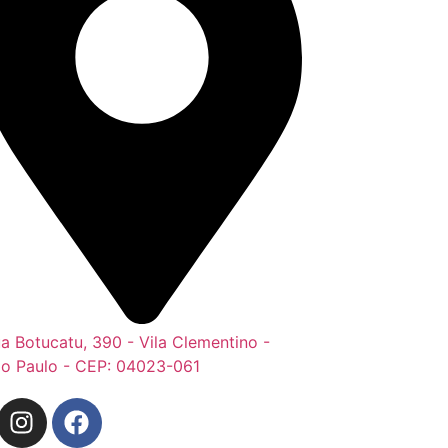
a Botucatu, 390 - Vila Clementino -
o Paulo - CEP: 04023-061