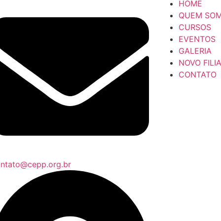
HOME
QUEM SO
CURSOS
EVENTOS
GALERIA
NOVO FILI
CONTATO
ntato@cepp.org.br